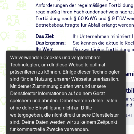
Anforderungen der regelmäßigen Fortbildung e
regelmäßig Ihren Fachkundenachweis nachzuwe
Fortbildung nach § 60 KrWG und § 9 EfbV werd
Betriebsbeauftragte für Abfall erlangt werden
Das Ziel:
Ihr Unternehmen minimiert H
Das Ergebnis:
Sie kennen die aktuelle Rec
Ihr Weg:
Die zweitägige Fortbildung
Wir verwenden Cookies und vergleichbare
Technologien, um dir diese Webseite optimal
präsentieren zu können. Einige dieser Technologien
Finden Sie freie Termine für das Sem
sind für die Nutzung unserer Webseite unerlässlich.
Mit deiner Zustimmung dürfen wir und unsere
Entsorgungsfachbetrieb – Fortb
Dienstleister Informationen auf deinem Gerät
Behördlich anerkannte Fortbildung für 
speichern und abrufen. Dabei werden deine Daten
KrWG § 9 AbfBeauftrV und § 9 EfbV und
ohne deine Einwilligung nicht an Dritte
weitergegeben, die nicht direkt unsere Dienstleister
Präsenz | 2 Tage | ab 1.213,80 € inkl. USt.
sind. Deine Daten werden wir zu keinem Zeitpunkt
für kommerzielle Zwecke verwenden.