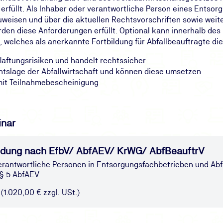
rfüllt. Als Inhaber oder verantwortliche Person eines Entsor
isen und über die aktuellen Rechtsvorschriften sowie weiter
en diese Anforderungen erfüllt. Optional kann innerhalb des 
, welches als anerkannte Fortbildung für Abfallbeauftragte die
aftungsrisiken und handelt rechtssicher
htslage der Abfallwirtschaft und können diese umsetzen
 mit Teilnahmebescheinigung
inar
ildung nach EfbV/ AbfAEV/ KrWG/ AbfBeauftrV
verantwortliche Personen in Entsorgungsfachbetrieben und Abf
 § 5 AbfAEV
 (1.020,00 € zzgl. USt.)