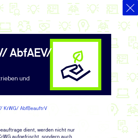
V/ AbfAEV/
trieben und
V/ KrWG/ AbfBeauftrV
eauftrage dient, werden nicht nur
KrWG aufgefrischt, sondern auch