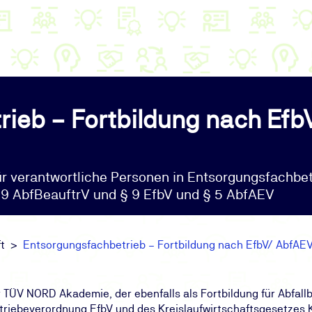
ieb – Fortbildung nach Efb
ür verantwortliche Personen in Entsorgungsfachbe
 9 AbfBeauftrV und § 9 EfbV und § 5 AbfAEV
t
Entsorgungsfachbetrieb – Fortbildung nach EfbV/ AbfAE
TÜV NORD Akademie, der ebenfalls als Fortbildung für Abfallb
riebeverordnung EfbV und des Kreislaufwirtschaftsgesetzes 