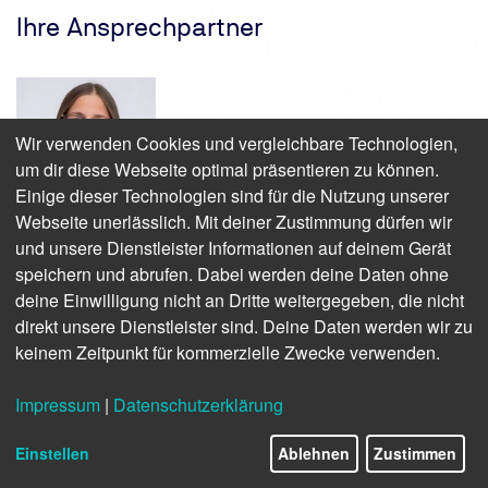
Ihre Ansprechpartner
Wir verwenden Cookies und vergleichbare Technologien,
um dir diese Webseite optimal präsentieren zu können.
Einige dieser Technologien sind für die Nutzung unserer
Webseite unerlässlich. Mit deiner Zustimmung dürfen wir
Mein Name ist
Michaela Paul
und unsere Dienstleister Informationen auf deinem Gerät
Als Produktmanagerin helfe ich Ihnen gerne persönlich
speichern und abrufen. Dabei werden deine Daten ohne
weiter
deine Einwilligung nicht an Dritte weitergegeben, die nicht
direkt unsere Dienstleister sind. Deine Daten werden wir zu
Anmeldung und Termine:
0800 8888 020
keinem Zeitpunkt für kommerzielle Zwecke verwenden.
Fragen zu Inhalten: +49 521 786 236
mipaul@tuev-nord.de
Impressum
|
Datenschutzerklärung
Einstellen
Ablehnen
Zustimmen
Arbeitssicherheit
-Seminare im Überblick