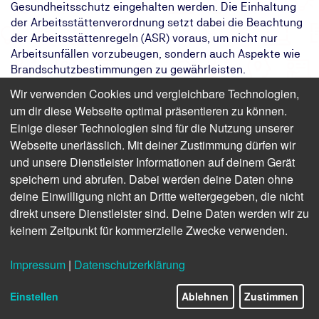
Gesundheitsschutz eingehalten werden. Die Einhaltung
der Arbeitsstättenverordnung setzt dabei die Beachtung
der Arbeitsstättenregeln (ASR) voraus, um nicht nur
Arbeitsunfällen vorzubeugen, sondern auch Aspekte wie
Brandschutzbestimmungen zu gewährleisten.
Abweichungen von den ASR müssen in der
Wir verwenden Cookies und vergleichbare Technologien,
Gefährdungsbeurteilung dokumentiert und begründet
um dir diese Webseite optimal präsentieren zu können.
werden. Die Arbeitsstättenverordnung ist als Ergänzung
Einige dieser Technologien sind für die Nutzung unserer
des Bauordnungsrechts der Länder ein elementarer
Webseite unerlässlich. Mit deiner Zustimmung dürfen wir
Bestandteil bei der Gestaltung von Arbeitsstätten sowie
und unsere Dienstleister Informationen auf deinem Gerät
bei der Beachtung des Bestandsschutzes von baulichen
speichern und abrufen. Dabei werden deine Daten ohne
Einrichtungen. Ihre vorrangige Funktion liegt somit in der
deine Einwilligung nicht an Dritte weitergegeben, die nicht
Sicherung von Objekten.
direkt unsere Dienstleister sind. Deine Daten werden wir zu
Das Ziel:
Rechtskonforme Planung und
keinem Zeitpunkt für kommerzielle Zwecke verwenden.
Gestaltung von Arbeitsflächen
Das Ergebnis:
Sie erfüllen die Anforderungen der
Impressum
|
Datenschutzerklärung
Arbeitsstättenverordnung und
reduzieren das Risiko für Unfälle
Einstellen
Ablehnen
Zustimmen
Ihr Weg:
Zweitägiges Präsenzseminar mit
Teilnahmebescheinigung