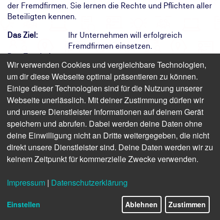
der Fremdfirmen. Sie lernen die Rechte und Pflichten aller
Beteiligten kennen.
Das Ziel:
Ihr Unternehmen will erfolgreich
Fremdfirmen einsetzen.
Das Ergebnis:
Als Fremdfirmenkoordinator erfüllen Sie
Wir verwenden Cookies und vergleichbare Technologien,
rechtliche Grundlagen und reduzieren
um dir diese Webseite optimal präsentieren zu können.
Sicherheitsrisiken
Einige dieser Technologien sind für die Nutzung unserer
Ihr Weg:
Eintägiges Seminar der TÜV NORD
Webseite unerlässlich. Mit deiner Zustimmung dürfen wir
Akademie mit Teilnahmebescheinigung
und unsere Dienstleister Informationen auf deinem Gerät
speichern und abrufen. Dabei werden deine Daten ohne
Finden Sie freie Termine für das Seminar
deine Einwilligung nicht an Dritte weitergegeben, die nicht
direkt unsere Dienstleister sind. Deine Daten werden wir zu
keinem Zeitpunkt für kommerzielle Zwecke verwenden.
Schulung: Fremdfirmenkoordinator
Sicherer Einsatz von Fremdfirmen in
Impressum
|
Datenschutzerklärung
Unternehmen
Einstellen
Ablehnen
Zustimmen
Präsenz/Online | 1 Tag | ab 761,60 € inkl. USt.
(640,00 € zzgl. USt.)