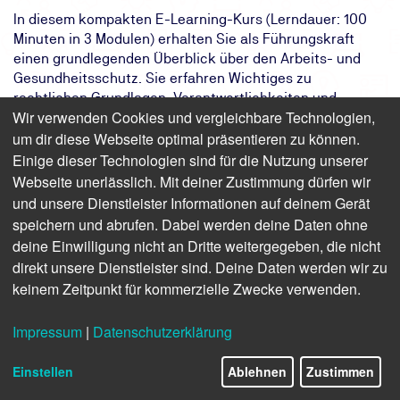
In diesem kompakten E-Learning-Kurs (Lerndauer: 100
Minuten in 3 Modulen) erhalten Sie als Führungskraft
einen grundlegenden Überblick über den Arbeits- und
Gesundheitsschutz. Sie erfahren Wichtiges zu
rechtlichen Grundlagen, Verantwortlichkeiten und
Wir verwenden Cookies und vergleichbare Technologien,
Akteuren im Arbeitsschutz. Im Fokus steht die
um dir diese Webseite optimal präsentieren zu können.
Gefährdungsbeurteilung mit ihren Schritten – von der
Erfassung der Arbeitsbereiche bis zur Umsetzung von
Einige dieser Technologien sind für die Nutzung unserer
Schutzmaßnahmen. Zudem lernen Sie die Organisation
Webseite unerlässlich. Mit deiner Zustimmung dürfen wir
der Ersten Hilfe, den Umgang mit Gefahrstoffen,
und unsere Dienstleister Informationen auf deinem Gerät
Brandschutzmaßnahmen sowie den Einsatz persönlicher
speichern und abrufen. Dabei werden deine Daten ohne
Schutzausrüstung kennen. Ziel ist es, Ihnen das nötige
deine Einwilligung nicht an Dritte weitergegeben, die nicht
Wissen zu vermitteln, um Sicherheits- und
direkt unsere Dienstleister sind. Deine Daten werden wir zu
Gesundheitsaspekte in Ihrer Führungsrolle effektiv zu
keinem Zeitpunkt für kommerzielle Zwecke verwenden.
managen.
Impressum
|
Datenschutzerklärung
Finden Sie freie Termine für das Seminar
Einstellen
Ablehnen
Zustimmen