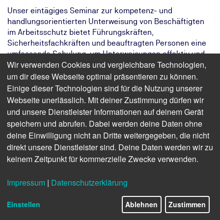
Unser eintägiges Seminar zur kompetenz- und
handlungsorientierten Unterweisung von Beschäftigten
im Arbeitsschutz bietet Führungskräften,
Sicherheitsfachkräften und beauftragten Personen eine
umfassende Schulung, um Unterweisungen effektiv und
Wir verwenden Cookies und vergleichbare Technologien,
praxisnah durchführen zu können.
um dir diese Webseite optimal präsentieren zu können.
Das Ziel:
Sie führen rechtssichere, nachhaltige
Einige dieser Technologien sind für die Nutzung unserer
und praxisnahe
Webseite unerlässlich. Mit deiner Zustimmung dürfen wir
Arbeitssicherheitsunterweisungen
und unsere Dienstleister Informationen auf deinem Gerät
durch.
speichern und abrufen. Dabei werden deine Daten ohne
Das Ergebnis:
Sie haben das Wissen, um Mitarbeitende
deine Einwilligung nicht an Dritte weitergegeben, die nicht
wirkungsvoll im Arbeitsschutz zu
direkt unsere Dienstleister sind. Deine Daten werden wir zu
unterweisen.
keinem Zeitpunkt für kommerzielle Zwecke verwenden.
Ihr Weg:
Sie nehmen am eintägigen,
praxisorientierten Seminar der TÜV
NORD Akademie teil.
Impressum
|
Datenschutzerklärung
Einstellen
Ablehnen
Zustimmen
Finden Sie freie Termine für das Seminar