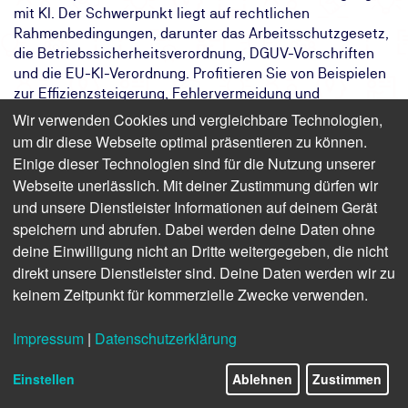
mit KI. Der Schwerpunkt liegt auf rechtlichen
Rahmenbedingungen, darunter das Arbeitsschutzgesetz,
die Betriebssicherheitsverordnung, DGUV-Vorschriften
und die EU-KI-Verordnung. Profitieren Sie von Beispielen
zur Effizienzsteigerung, Fehlervermeidung und
Automatisierung. Ideal für Fachkräfte, die einen
Wir verwenden Cookies und vergleichbare Technologien,
fundierten Einstieg in KI im Arbeitsschutz suchen.
um dir diese Webseite optimal präsentieren zu können.
Einige dieser Technologien sind für die Nutzung unserer
Das Ziel:
Sie verstehen die Grundlagen und
Webseite unerlässlich. Mit deiner Zustimmung dürfen wir
Grenzen des Einsatzes von KI im
und unsere Dienstleister Informationen auf deinem Gerät
Arbeitsschutz.
speichern und abrufen. Dabei werden deine Daten ohne
Das Ergebnis:
Sie setzen KI-Tools im Arbeitsschutz
deine Einwilligung nicht an Dritte weitergegeben, die nicht
sicher, rechtskonform und zielgerichtet
ein.
direkt unsere Dienstleister sind. Deine Daten werden wir zu
Ihr Weg:
Sie lernen im Kurs den Umgang mit KI in
keinem Zeitpunkt für kommerzielle Zwecke verwenden.
Bezug auf den Arbeitsschutz kennen.
Impressum
|
Datenschutzerklärung
Finden Sie freie Termine für das Seminar
Einstellen
Ablehnen
Zustimmen