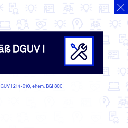
mäß DGUV I
DGUV I 214-010, ehem. BGI 800