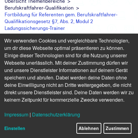
Übersicht Themenbereiche
Berufskraftfahrer-Qualifikation
Fortbildung für Referenten gem. Berufskraftfahrer-
Qualifikationsgesetz §7, Abs. 2, Modul 2
Ladungssicherungs-Trainer
Wir verwenden Cookies und vergleichbare Technologien,
um dir diese Webseite optimal präsentieren zu können.
In §8 der Verordnung zur Durchführung des
Einige dieser Technologien sind für die Nutzung unserer
Berufskraftfahrer-Qualifikations-Gesetzes
Webseite unerlässlich. Mit deiner Zustimmung dürfen wir
(Berufskraftfahrer-Qualifikations-Verordnung – BKrFQV),
und unsere Dienstleister Informationen auf deinem Gerät
explizit das Ausbilder und Ausbilderinnen, die Unterricht
speichern und abrufen. Dabei werden deine Daten ohne
im Sinne des § 2 Absatz 2 und des § 4 Absatz 2
durchführen, haben ihre Kenntnisse regelmäßig durch
deine Einwilligung nicht an Dritte weitergegeben, die nicht
eine mindestens dreitägige Fortbildung, die alle Gebiete
direkt unsere Dienstleister sind. Deine Daten werden wir zu
erfassen soll, die für diese berufliche Tätigkeit des
keinem Zeitpunkt für kommerzielle Zwecke verwenden.
Ausbilders oder der Ausbilderin von Bedeutung sind, zu
aktualisieren. Die Fortbildung hat einen Gesamtumfang
Impressum
|
Datenschutzerklärung
von mindestens 24 Unterrichtseinheiten und ist
spätestens alle vier Jahre zu absolvieren. Der Unterricht
Einstellen
Ablehnen
Zustimmen
im Sinne des § 2 Absatz 2 und des § 4 Absatz 2 darf nicht
von Ausbildern oder Ausbilderinnen, die sich nicht