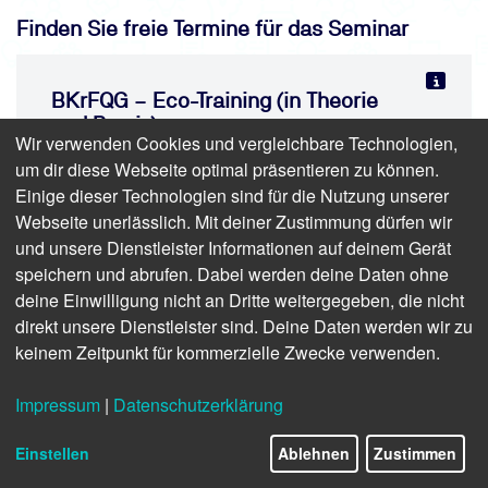
Finden Sie freie Termine für das Seminar
BKrFQG – Eco-Training (in Theorie
und Praxis)
Wir verwenden Cookies und vergleichbare Technologien,
Anerkannte Weiterbildung nach
um dir diese Webseite optimal präsentieren zu können.
Berufskraftfahrer-Qualifikations-Gesetz
Einige dieser Technologien sind für die Nutzung unserer
Präsenz | 1 Tag | ab 272,70 € inkl. USt.
Webseite unerlässlich. Mit deiner Zustimmung dürfen wir
(270,00 € zzgl. USt.)
und unsere Dienstleister Informationen auf deinem Gerät
speichern und abrufen. Dabei werden deine Daten ohne
deine Einwilligung nicht an Dritte weitergegeben, die nicht
direkt unsere Dienstleister sind. Deine Daten werden wir zu
keinem Zeitpunkt für kommerzielle Zwecke verwenden.
Impressum
|
Datenschutzerklärung
Einstellen
Ablehnen
Zustimmen