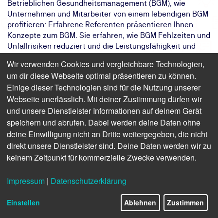
Betrieblichen Gesundheitsmanagement (BGM), wie
Unternehmen und Mitarbeiter von einem lebendigen BGM
profitieren: Erfahrene Referenten präsentieren Ihnen
Konzepte zum BGM. Sie erfahren, wie BGM Fehlzeiten und
Unfallrisiken reduziert und die Leistungsfähigkeit und
Motivation stärkt.
Wir verwenden Cookies und vergleichbare Technologien,
um dir diese Webseite optimal präsentieren zu können.
Das Ziel:
Die Angestellten Ihres Unternehmens
Einige dieser Technologien sind für die Nutzung unserer
fehlen seltener, sind motivierter und
leistungsfähiger
Webseite unerlässlich. Mit deiner Zustimmung dürfen wir
Das Ergebnis:
Sie kennen die Grundlagen eines
und unsere Dienstleister Informationen auf deinem Gerät
betrieblichen Gesundheitsmanagement
speichern und abrufen. Dabei werden deine Daten ohne
und verhindern Erkrankungen
deine Einwilligung nicht an Dritte weitergegeben, die nicht
Ihr Weg:
Eintägiges Online- oder Präsenzseminar
direkt unsere Dienstleister sind. Deine Daten werden wir zu
mit Teilnahmebescheinigung
keinem Zeitpunkt für kommerzielle Zwecke verwenden.
Impressum
|
Datenschutzerklärung
Finden Sie freie Termine für das Seminar
Einstellen
Ablehnen
Zustimmen
Betriebliches