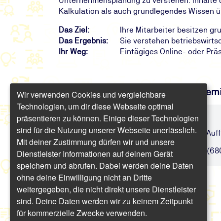
Unternehmensplanung zu verstehen. Inhalte
Kalkulation als auch grundlegendes Wissen ü
Das Ziel:
Ihre Mitarbeiter besitzen g
Das Ergebnis:
Sie verstehen betriebswirt
Ihr Weg:
Eintägiges Online- oder Pr
Finden Sie freie Termine für das Sem
Wir verwenden Cookies und vergleichbare
Technologien, um dir diese Webseite optimal
präsentieren zu können. Einige dieser Technologien
BWL-Grundlagen
sind für die Nutzung unserer Webseite unerlässlich.
Elementares Grundlagenwissen und Auffr
Mit deiner Zustimmung dürfen wir und unsere
Online | 1 Tag | ab 809,20 € inkl. USt. (68
Dienstleister Informationen auf deinem Gerät
speichern und abrufen. Dabei werden deine Daten
ohne deine Einwilligung nicht an Dritte
weitergegeben, die nicht direkt unsere Dienstleister
sind. Deine Daten werden wir zu keinem Zeitpunkt
für kommerzielle Zwecke verwenden.