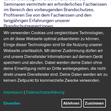
Seminaren vermitteln wir erforderliches Fachwissen
im Bereich des vorbeugenden Brandschutzes.
Profitieren Sie von dem Fachwissen und den
langjährigen Erfahrungen unserer
Brandschutzexpert:innen.
Wir verwenden Cookies und vergleichbare Technologien,
um dir diese Webseite optimal präsentieren zu können.
Ihre Ansprechpartner
Einige dieser Technologien sind für die Nutzung unserer
Webseite unerlässlich. Mit deiner Zustimmung dürfen wir
und unsere Dienstleister Informationen auf deinem Gerät
speichern und abrufen. Dabei werden deine Daten ohne
deine Einwilligung nicht an Dritte weitergegeben, die nicht
direkt unsere Dienstleister sind. Deine Daten werden wir zu
keinem Zeitpunkt für kommerzielle Zwecke verwenden.
Mein Name ist
Maike Dittberner
Impressum
|
Datenschutzerklärung
Als Produktmanagerin helfe ich Ihnen gerne persönlich
weiter
Einstellen
Ablehnen
Zustimmen