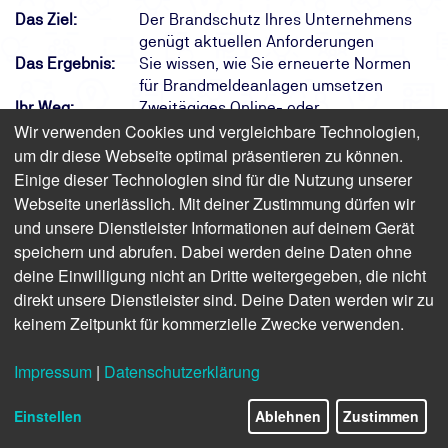
Das Ziel:
Der Brandschutz Ihres Unternehmens
genügt aktuellen Anforderungen
Das Ergebnis:
Sie wissen, wie Sie erneuerte Normen
für Brandmeldeanlagen umsetzen
Ihr Weg:
Zweitägiges Online- oder
Wir verwenden Cookies und vergleichbare Technologien,
Präsenzseminar mit
Teilnahmebescheinigung
um dir diese Webseite optimal präsentieren zu können.
Einige dieser Technologien sind für die Nutzung unserer
Webseite unerlässlich. Mit deiner Zustimmung dürfen wir
Finden Sie freie Termine für das Seminar
und unsere Dienstleister Informationen auf deinem Gerät
speichern und abrufen. Dabei werden deine Daten ohne
deine Einwilligung nicht an Dritte weitergegeben, die nicht
Verantwortliche Personen für
direkt unsere Dienstleister sind. Deine Daten werden wir zu
Brandmeldeanlagen nach DIN 14675
keinem Zeitpunkt für kommerzielle Zwecke verwenden.
Fortbildung
Impressum
|
Datenschutzerklärung
Präsenz | 2 Tage | ab 1.166,20 € inkl. USt.
(980,00 € zzgl. USt.)
Einstellen
Ablehnen
Zustimmen