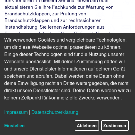
funktionieren. In diesem Seminar erwerben oder
aktualisieren Sie Ihre Fachkunde zur Wartung von
Brandschutzklappen, zur Prüfung von
Brandschutzklappen und zur rechtssicheren
Instandhaltung. Sie lernen Anforderungen aus
Bauordnungs-, Arbeitsstätten-, Gefahrstoff- und
Wir verwenden Cookies und vergleichbare Technologien,
Versicherungsrecht kennen und setzen sich mit Aufbau,
um dir diese Webseite optimal präsentieren zu können.
Einbau, Funktion und Wirkungsweise unterschiedlicher
Einige dieser Technologien sind für die Nutzung unserer
Brandschutzklappen auseinander. Ein besonderer Fokus
liegt auf Hygieneanforderungen, asbesthaltigen Klappen
Webseite unerlässlich. Mit deiner Zustimmung dürfen wir
sowie der korrekten Instandhaltungsdokumentation.
und unsere Dienstleister Informationen auf deinem Gerät
speichern und abrufen. Dabei werden deine Daten ohne
Das Ziel:
Sie erkennen Anforderungen an
deine Einwilligung nicht an Dritte weitergegeben, die nicht
Wartung und Prüfung von
direkt unsere Dienstleister sind. Deine Daten werden wir zu
Brandschutzklappen
keinem Zeitpunkt für kommerzielle Zwecke verwenden.
Das Ergebnis:
Sie handeln rechtssicher und
dokumentieren Instandhaltungen von
Impressum
|
Datenschutzerklärung
Brandschutzklappen korrekt
Ihr Weg:
Sie lernen praxisnah im Seminar der TÜV
NORD Akademie
Einstellen
Ablehnen
Zustimmen