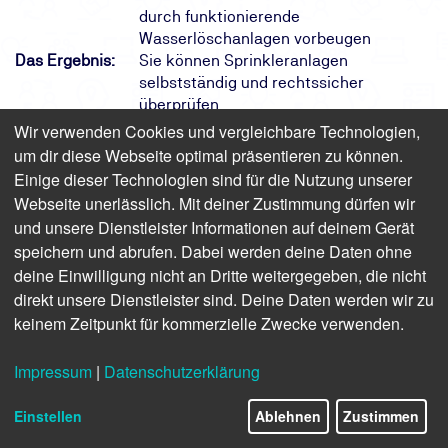
durch funktionierende
Wasserlöschanlagen vorbeugen
Das Ergebnis:
Sie können Sprinkleranlagen
selbstständig und rechtssicher
überprüfen
Ihr Weg:
Eintägiges Präsenzseminar mit
Wir verwenden Cookies und vergleichbare Technologien,
Teilnahmebescheinigung und
um dir diese Webseite optimal präsentieren zu können.
Erfolgskontrolle
Einige dieser Technologien sind für die Nutzung unserer
Webseite unerlässlich. Mit deiner Zustimmung dürfen wir
und unsere Dienstleister Informationen auf deinem Gerät
Finden Sie freie Termine für das Seminar
speichern und abrufen. Dabei werden deine Daten ohne
deine Einwilligung nicht an Dritte weitergegeben, die nicht
direkt unsere Dienstleister sind. Deine Daten werden wir zu
Sprinklerwärter
keinem Zeitpunkt für kommerzielle Zwecke verwenden.
Befähigte Person zur Überprüfung von
Sprinkleranlagen
Impressum
|
Datenschutzerklärung
Präsenz | 1 Tag | ab 809,20 € inkl. USt.
(680,00 € zzgl. USt.)
Einstellen
Ablehnen
Zustimmen