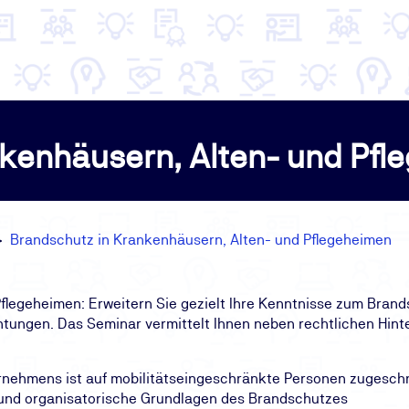
kenhäusern, Alten- und Pfl
Brandschutz in Krankenhäusern, Alten- und Pflegeheimen
legeheimen: Erweitern Sie gezielt Ihre Kenntnisse zum Brands
tungen. Das Seminar vermittelt Ihnen neben rechtlichen Hinte
rnehmens ist auf mobilitätseingeschränkte Personen zugesch
 und organisatorische Grundlagen des Brandschutzes