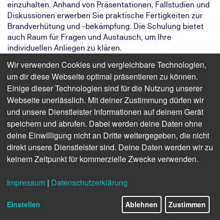
einzuhalten. Anhand von Präsentationen, Fallstudien und
Diskussionen erwerben Sie praktische Fertigkeiten zur
Brandverhütung und -bekämpfung. Die Schulung bietet
auch Raum für Fragen und Austausch, um Ihre
individuellen Anliegen zu klären.
Wir verwenden Cookies und vergleichbare Technologien,
Das Ziel:
Sensibilisierung für Brandgefahren,
um dir diese Webseite optimal präsentieren zu können.
Notfallverhalten und Ihre Rolle bei
Einige dieser Technologien sind für die Nutzung unserer
Brandschutzverfahren
Webseite unerlässlich. Mit deiner Zustimmung dürfen wir
Das Ergebnis:
Brandgefahren kennen und richtiges
Verhalten im Notfall
und unsere Dienstleister Informationen auf deinem Gerät
Ihr Weg:
Halbtägiges Onlineseminar mit
speichern und abrufen. Dabei werden deine Daten ohne
Teilnahmebescheinigung
deine Einwilligung nicht an Dritte weitergegeben, die nicht
direkt unsere Dienstleister sind. Deine Daten werden wir zu
keinem Zeitpunkt für kommerzielle Zwecke verwenden.
Finden Sie freie Termine für das Seminar
Impressum
|
Datenschutzerklärung
Brandbewusstsein und Schulung für
Einstellen
Ablehnen
Zustimmen
Mitarbeiter