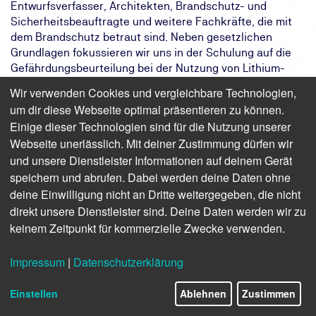
Entwurfsverfasser, Architekten, Brandschutz- und
Sicherheitsbeauftragte und weitere Fachkräfte, die mit
dem Brandschutz betraut sind. Neben gesetzlichen
Grundlagen fokussieren wir uns in der Schulung auf die
Gefährdungsbeurteilung bei der Nutzung von Lithium-
Ionen-Akkus. Durch Elemente wie
Wir verwenden Cookies und vergleichbare Technologien,
Sicherheitsunterweisung und Arbeitsplatzanalyse werden
um dir diese Webseite optimal präsentieren zu können.
Sie darauf vorbereitet, effektive
Einige dieser Technologien sind für die Nutzung unserer
Brandschutzanforderungen zu entwickeln, umzusetzen
Webseite unerlässlich. Mit deiner Zustimmung dürfen wir
und zielgerichtet zu überwachen. Ziel ist es, die
und unsere Dienstleister Informationen auf deinem Gerät
Sicherheit am Arbeitsplatz zu erhöhen, gesetzliche
speichern und abrufen. Dabei werden deine Daten ohne
Standards einzuhalten und im Ernstfall adäquat zu
deine Einwilligung nicht an Dritte weitergegeben, die nicht
reagieren.
direkt unsere Dienstleister sind. Deine Daten werden wir zu
Das Ziel:
Brandschutzanforderungen in Gebäuden
keinem Zeitpunkt für kommerzielle Zwecke verwenden.
beim Einsatz von Lithium-Ionen-Akkus
kennen.
Impressum
|
Datenschutzerklärung
Das Ergebnis:
Sicherheit von Personen und die
Integrität des Gebäudes zu
Einstellen
Ablehnen
Zustimmen
gewährleisten.
Ihr Weg:
Seminar bei der TÜV NORD Akademie.