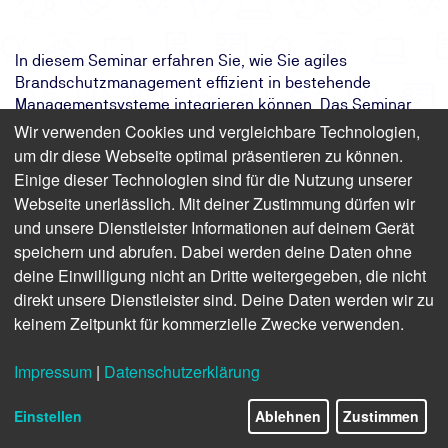
In diesem Seminar erfahren Sie, wie Sie agiles
Brandschutzmanagement effizient in bestehende
Managementsysteme integrieren können. Das Seminar
vermittelt praxisnahes Wissen zur Einbettung von
Wir verwenden Cookies und vergleichbare Technologien,
Brandschutzmaßnahmen in bestehende Strukturen wie
um dir diese Webseite optimal präsentieren zu können.
Qualitäts- oder Arbeitsschutzmanagement. Sie lernen,
Einige dieser Technologien sind für die Nutzung unserer
vorhandene Prozesse, Routinen und Daten gezielt zu
Webseite unerlässlich. Mit deiner Zustimmung dürfen wir
nutzen, um Risiken schneller zu begegnen und
und unsere Dienstleister Informationen auf deinem Gerät
Maßnahmen messbar umzusetzen. Ziel ist es,
speichern und abrufen. Dabei werden deine Daten ohne
schutzzielgerechte und wirtschaftliche
deine Einwilligung nicht an Dritte weitergegeben, die nicht
Brandschutzstrukturen zu definieren und mit den
direkt unsere Dienstleister sind. Deine Daten werden wir zu
Werkzeugen des agilen Managements effizient zu planen
keinem Zeitpunkt für kommerzielle Zwecke verwenden.
und umzusetzen – für mehr Sicherheit, Qualität und
Flexibilität in Ihrem Unternehmen.
Impressum
|
Datenschutzerklärung
Einstellen
Ablehnen
Zustimmen
Finden Sie freie Termine für das Seminar