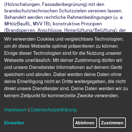
(Holzschalungen, Fassadenbegrünung) mit den
brandschutztechnischen Schutzzielen vereinen lassen.
Behandelt werden rechtliche Rahmenbedingungen (u. a.
MHolzBauRL, MVV TB), konstruktive Prinzipien
(Brandsperren, Anschlüsse, Hinterlüftung/Belüftung), der
Einfluss der Raumbranddynamik auf die Fassade sowie
Wir verwenden Cookies und vergleichbare Technologien,
Pflege- und Wartungsaspekte bei Begrünungen. Anhand
um dir diese Webseite optimal präsentieren zu können.
von Brandversuchen und Praxisbeispielen werden
Einige dieser Technologien sind für die Nutzung unserer
bewährte Lösungen und Grenzen erläutert. Sie erhalten
Webseite unerlässlich. Mit deiner Zustimmung dürfen wir
konkrete Entscheidungshilfen für Planung, Bewertung
und unsere Dienstleister Informationen auf deinem Gerät
und behördliche Abstimmung.
speichern und abrufen. Dabei werden deine Daten ohne
deine Einwilligung nicht an Dritte weitergegeben, die nicht
Das Ziel:
Sie planen den Brandschutz für Holz-
und Grünfassaden sicher- und
direkt unsere Dienstleister sind. Deine Daten werden wir zu
schutzzielgerecht.
keinem Zeitpunkt für kommerzielle Zwecke verwenden.
Das Ergebnis:
Sie vereinbaren Fassadenbrandschutz
mit ökologischer Architektur.
Impressum
|
Datenschutzerklärung
Ihr Weg:
Sie lernen anhand von Praxisbeispielen,
Forschung und Großversuchen im Kurs
Einstellen
Ablehnen
Zustimmen
der TÜV NORD Akademie.