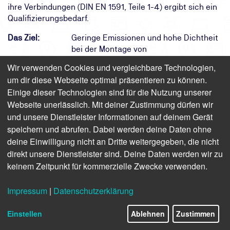
ihre Verbindungen (DIN EN 1591, Teile 1-4) ergibt sich ein
Qualifizierungsbedarf.
Das Ziel:
Geringe Emissionen und hohe Dichtheit
bei der Montage von
Schraubverbindungen
Wir verwenden Cookies und vergleichbare Technologien,
Das Ergebnis:
Sie können Schraubverbindungen
um dir diese Webseite optimal präsentieren zu können.
optimal montieren und anziehen
Einige dieser Technologien sind für die Nutzung unserer
Ihr Weg:
Eintägiges Präsenzseminar mit
Webseite unerlässlich. Mit deiner Zustimmung dürfen wir
Teilnahmebescheinigung und Zeugnis
und unsere Dienstleister Informationen auf deinem Gerät
speichern und abrufen. Dabei werden deine Daten ohne
deine Einwilligung nicht an Dritte weitergegeben, die nicht
Finden Sie freie Termine für das Seminar
direkt unsere Dienstleister sind. Deine Daten werden wir zu
keinem Zeitpunkt für kommerzielle Zwecke verwenden.
Verschraubungsmonteur nach DIN
EN 1591-4
Impressum
|
Datenschutzerklärung
Grundqualifikation
Einstellen
Ablehnen
Zustimmen
Präsenz | 1 Tag | ab 844,90 € inkl. USt.
(710,00 € zzgl. USt.)