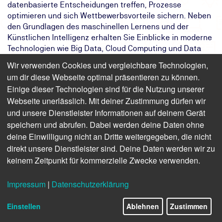
datenbasierte Entscheidungen treffen, Prozesse
optimieren und sich Wettbewerbsvorteile sichern. Neben
den Grundlagen des maschinellen Lernens und der
Künstlichen Intelligenz erhalten Sie Einblicke in moderne
Technologien wie Big Data, Cloud Computing und Data
Lakes. Profitieren Sie von praxisnahen Fallstudien und
Wir verwenden Cookies und vergleichbare Technologien,
entwickeln Sie Strategien für den erfolgreichen Einsatz
um dir diese Webseite optimal präsentieren zu können.
von Data Science in Ihrem Unternehmen.
Einige dieser Technologien sind für die Nutzung unserer
Webseite unerlässlich. Mit deiner Zustimmung dürfen wir
Das Ziel:
Sie erhalten einen praxisnahen Einstieg
in Data Science und nutzen Daten
und unsere Dienstleister Informationen auf deinem Gerät
strategisch.
speichern und abrufen. Dabei werden deine Daten ohne
Das Ergebnis:
Sie verstehen Data Science, kennen
deine Einwilligung nicht an Dritte weitergegeben, die nicht
Methoden und setzen datenbasierte
direkt unsere Dienstleister sind. Deine Daten werden wir zu
Ansätze gezielt ein.
keinem Zeitpunkt für kommerzielle Zwecke verwenden.
Ihr Weg:
Anwendungsorientierte Einführung der
TÜV NORD Akademie in Data Science.
Impressum
|
Datenschutzerklärung
Einstellen
Ablehnen
Zustimmen
Finden Sie freie Termine für das Seminar