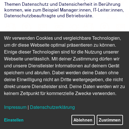
Themen Datenschutz und Datensicherheit in Berührung
kommen, wie zum Beispiel Manager:innen, IT-Leiter:innen,
Datenschutzbeauftragte und Betriebsräte.
Ihre Ansprechpartner
Wir verwenden Cookies und vergleichbare Technologien,
um dir diese Webseite optimal präsentieren zu können.
Einige dieser Technologien sind für die Nutzung unserer
Webseite unerlässlich. Mit deiner Zustimmung dürfen wir
und unsere Dienstleister Informationen auf deinem Gerät
speichern und abrufen. Dabei werden deine Daten ohne
deine Einwilligung nicht an Dritte weitergegeben, die nicht
direkt unsere Dienstleister sind. Deine Daten werden wir zu
Mein Name ist
Melanie Braunschweig
keinem Zeitpunkt für kommerzielle Zwecke verwenden.
Als Produktmanagerin helfe ich Ihnen gerne persönlich
weiter
Impressum
|
Datenschutzerklärung
Anmeldung und Termine: 0800 8888 020
Einstellen
Ablehnen
Zustimmen
Fragen zu Inhalten: +49 40 8557 1566
mbraunschweig@tuev-nord.de