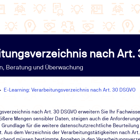
itungsverzeichnis nach Art
on, Beratung und Überwachung
E-Learning: Verarbeitungsverzeichnis nach Art. 30 DSGVO
gsverzeichnis nach Art. 30 DSGVO erweitern Sie Ihr Fachwiss
ere Mengen sensibler Daten, steigen auch die Anforderungen 
 Grundlage für die weitere datenschutzrechtliche Beurteilung d
t. Aus dem Verzeichnis der Verarbeitungstätigkeiten nach Ar
echend müssen bestimmte Angaben in den Verarbeitungsverzei