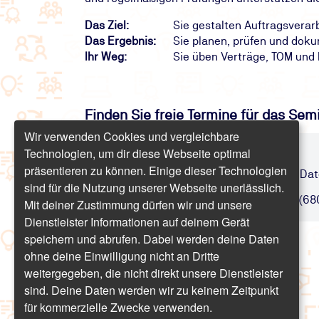
Das Ziel:
Sie gestalten Auftragsvera
Das Ergebnis:
Sie planen, prüfen und doku
Ihr Weg:
Sie üben Verträge, TOM und
Finden Sie freie Termine für das Sem
Wir verwenden Cookies und vergleichbare
Technologien, um dir diese Webseite optimal
Auftragsverarbeitung DSGVO
präsentieren zu können. Einige dieser Technologien
Verträge, Pflichten und Lösungen für Dat
sind für die Nutzung unserer Webseite unerlässlich.
Online | 1 Tag | ab 809,20 € inkl. USt. (68
Mit deiner Zustimmung dürfen wir und unsere
Dienstleister Informationen auf deinem Gerät
speichern und abrufen. Dabei werden deine Daten
ohne deine Einwilligung nicht an Dritte
weitergegeben, die nicht direkt unsere Dienstleister
sind. Deine Daten werden wir zu keinem Zeitpunkt
für kommerzielle Zwecke verwenden.