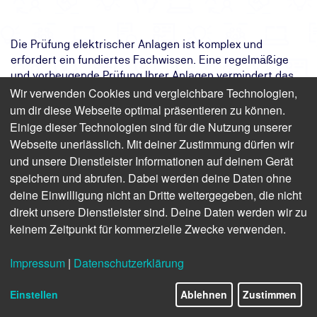
Die Prüfung elektrischer Anlagen ist komplex und
erfordert ein fundiertes Fachwissen. Eine regelmäßige
und vorbeugende Prüfung Ihrer Anlagen vermindert das
Wir verwenden Cookies und vergleichbare Technologien,
Risiko von Unfällen und Ausfällen. Unser Seminar
vermittelt Ihnen die notwendigen Kenntnisse zur Prüfung
um dir diese Webseite optimal präsentieren zu können.
ortsfester elektrischer Anlagen mit Spannungen bis 1kV.
Einige dieser Technologien sind für die Nutzung unserer
Webseite unerlässlich. Mit deiner Zustimmung dürfen wir
Das Ziel:
Elektrische Anlagen fallen seltener aus
und unsere Dienstleister Informationen auf deinem Gerät
und werden sicher betrieben
speichern und abrufen. Dabei werden deine Daten ohne
Das Ergebnis:
Sie kennen die Gesetze und
deine Einwilligung nicht an Dritte weitergegeben, die nicht
technischen Grundlagen zur Prüfung
direkt unsere Dienstleister sind. Deine Daten werden wir zu
elektrischer Anlagen
keinem Zeitpunkt für kommerzielle Zwecke verwenden.
Ihr Weg:
Zweitägiges Online- oder
Präsenzseminar mit
Teilnahmebescheinigung und
Impressum
|
Datenschutzerklärung
Sicherheitspass
Einstellen
Ablehnen
Zustimmen