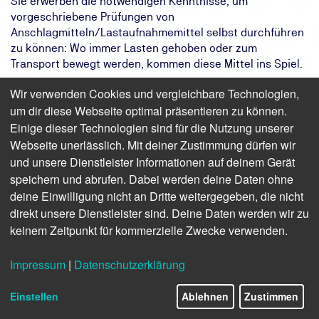
Sie erwerben die notwendigen Kenntnisse, um
vorgeschriebene Prüfungen von
Anschlagmitteln/Lastaufnahmemittel selbst durchführen
zu können: Wo immer Lasten gehoben oder zum
Transport bewegt werden, kommen diese Mittel ins Spiel.
Das Ziel:
Sicheres Heben und Bewegen von
Wir verwenden Cookies und vergleichbare Technologien,
Lasten im Unternehmen
um dir diese Webseite optimal präsentieren zu können.
Das Ergebnis:
Sie können Anschlag- und
Einige dieser Technologien sind für die Nutzung unserer
Lastaufnahmemittel selbstständig
Webseite unerlässlich. Mit deiner Zustimmung dürfen wir
prüfen
und unsere Dienstleister Informationen auf deinem Gerät
Ihr Weg:
Zweitägiges Präsenzseminar mit
speichern und abrufen. Dabei werden deine Daten ohne
Teilnahmebescheinigung,
deine Einwilligung nicht an Dritte weitergegeben, die nicht
Erfolgskontrolle und Sicherheitspass
direkt unsere Dienstleister sind. Deine Daten werden wir zu
keinem Zeitpunkt für kommerzielle Zwecke verwenden.
Finden Sie freie Termine für das Seminar
Impressum
|
Datenschutzerklärung
Einstellen
Ablehnen
Zustimmen
Befähigte Person zur Prüfung von
Anschlag- und Lastaufnahmemitteln