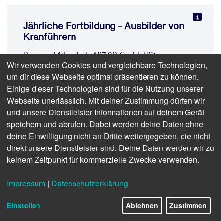
Jährliche Fortbildung - Ausbilder von
Kranführern
Präsenz | 1 Tag | ab 487,90 € inkl. USt.
Wir verwenden Cookies und vergleichbare Technologien,
(410,00 € zzgl. USt.)
um dir diese Webseite optimal präsentieren zu können.
Einige dieser Technologien sind für die Nutzung unserer
Webseite unerlässlich. Mit deiner Zustimmung dürfen wir
und unsere Dienstleister Informationen auf deinem Gerät
speichern und abrufen. Dabei werden deine Daten ohne
deine Einwilligung nicht an Dritte weitergegeben, die nicht
direkt unsere Dienstleister sind. Deine Daten werden wir zu
keinem Zeitpunkt für kommerzielle Zwecke verwenden.
Impressum
|
Datenschutzerklärung
Einstellen
Ablehnen
Zustimmen