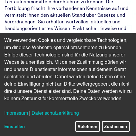
Lastaufnahmemitteln durchführen zu können: Die
Fortbildung frischt Ihre vorhandenen Kenntnisse auf und
vermittelt Ihnen den aktuellen Stand über Gesetze und
Verordnungen. Sie erhalten wertvolles, aktuelles und
handlungsorientiertes Wissen. Praktische Hinweise und
die Möglichkeit eines Erfahrungsaustausches
Wir verwenden Cookies und vergleichbare Technologien,
ermöglichen Ihnen eine sofortige Umsetzung des
um dir diese Webseite optimal präsentieren zu können.
Neuerlernten.
Einige dieser Technologien sind für die Nutzung unserer
Das Ziel:
Sie können auch in Zukunft Anschlag-
Webseite unerlässlich. Mit deiner Zustimmung dürfen wir
und Lastaufnahmemitteln
und unsere Dienstleister Informationen auf deinem Gerät
rechtskonform prüfen
speichern und abrufen. Dabei werden deine Daten ohne
Das Ergebnis:
Ihr Wissen über Prüfungen an Anschlag-
deine Einwilligung nicht an Dritte weitergegeben, die nicht
und Lastaufnahmemitteln ist auf dem
direkt unsere Dienstleister sind. Deine Daten werden wir zu
neuesten Stand
keinem Zeitpunkt für kommerzielle Zwecke verwenden.
Ihr Weg:
Eintägiges Online- oder Präsenzseminar
mit Teilnahmebescheinigung und
Impressum
|
Datenschutzerklärung
Sicherheitspass
Einstellen
Ablehnen
Zustimmen
Finden Sie freie Termine für das Seminar