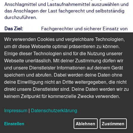
Anschlagmittel und Lastaufnahmemittel auszuwählen und
das Anschlagen der Last fachgerecht und selbstständig
durchzuführen.
Das Ziel:
Fachgerechter und sicherer Einsatz von
Anschlag- und Lastaufnahmemitteln
Wir verwenden Cookies und vergleichbare Technologien,
Das Ergebnis:
Sie besitzen umfassende Kenntnisse
um dir diese Webseite optimal präsentieren zu können.
zum Gebrauch von Anschlagmitteln und
Einige dieser Technologien sind für die Nutzung unserer
zu rechtlichen Vorgaben
Webseite unerlässlich. Mit deiner Zustimmung dürfen wir
Ihr Weg:
Eintägiges Präsenzseminar mit
und unsere Dienstleister Informationen auf deinem Gerät
Teilnahmebescheinigung und
speichern und abrufen. Dabei werden deine Daten ohne
Sicherheitspass
deine Einwilligung nicht an Dritte weitergegeben, die nicht
direkt unsere Dienstleister sind. Deine Daten werden wir zu
Finden Sie freie Termine für das Seminar
keinem Zeitpunkt für kommerzielle Zwecke verwenden.
Impressum
|
Datenschutzerklärung
Anschlagen von Lasten
Unterweisung im Umgang mit
Einstellen
Ablehnen
Zustimmen
Anschlagmitteln nach DGUV Regel 109-017