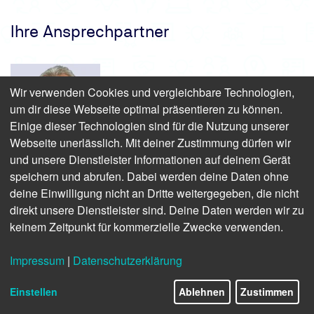
Ihre Ansprechpartner
Wir verwenden Cookies und vergleichbare Technologien,
um dir diese Webseite optimal präsentieren zu können.
Einige dieser Technologien sind für die Nutzung unserer
Webseite unerlässlich. Mit deiner Zustimmung dürfen wir
und unsere Dienstleister Informationen auf deinem Gerät
Mein Name ist
Peter Flucks
speichern und abrufen. Dabei werden deine Daten ohne
Als Produktmanager helfe ich Ihnen gerne persönlich
weiter
deine Einwilligung nicht an Dritte weitergegeben, die nicht
direkt unsere Dienstleister sind. Deine Daten werden wir zu
keinem Zeitpunkt für kommerzielle Zwecke verwenden.
Anmeldung und Termine: 0800 8888 020
Fragen zu Inhalten: +49 511 998-62273
pflucks@tuev-nord.de
Impressum
|
Datenschutzerklärung
Einstellen
Ablehnen
Zustimmen
Fördertechnik
-Seminare im Überblick