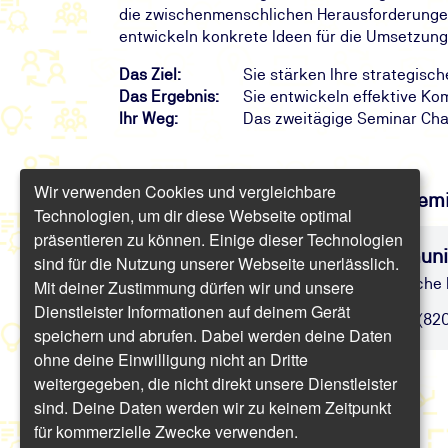
die zwischenmenschlichen Herausforderunge
entwickeln konkrete Ideen für die Umsetzun
Das Ziel:
Sie stärken Ihre strategis
Das Ergebnis:
Sie entwickeln effektive K
Ihr Weg:
Das zweitägige Seminar C
Wir verwenden Cookies und vergleichbare
Finden Sie freie Termine für das Sem
Technologien, um dir diese Webseite optimal
präsentieren zu können. Einige dieser Technologien
Weiterbildung: Change-Kommunik
sind für die Nutzung unserer Webseite unerlässlich.
Strategische und zwischenmenschliche
Mit deiner Zustimmung dürfen wir und unsere
Dienstleister Informationen auf deinem Gerät
Online | 1 Tag | ab 975,80 € inkl. USt. (82
speichern und abrufen. Dabei werden deine Daten
ohne deine Einwilligung nicht an Dritte
weitergegeben, die nicht direkt unsere Dienstleister
sind. Deine Daten werden wir zu keinem Zeitpunkt
für kommerzielle Zwecke verwenden.