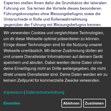
Experten stellen Ihnen dafür die Grundsätze der lateralen
Führung vor. Sie lernen die Vorteile dieses besonderen
Führungskonzeptes ohne Weisungsbefugnis sowie die
Unterschiede in Rolle und Rollenwahrnehmung
gegenüber der Führung mit Weisungsbefugnis kennen.
Dazu zeigen wir Ihnen unter anderem den Umgang mit
Wir verwenden Cookies und vergleichbare Technologien,
verschiedenen Mitarbeiterpersönlichkeiten und erklären,
um dir diese Webseite optimal präsentieren zu können.
wie Sie bei Konflikten in Ihrem Team gegensteuern
Einige dieser Technologien sind für die Nutzung unserer
können. Die theoretischen Grundlagen wenden Sie
Webseite unerlässlich. Mit deiner Zustimmung dürfen wir
während des Seminars in verschiedenen praktischen
und unsere Dienstleister Informationen auf deinem Gerät
Übungen an.
speichern und abrufen. Dabei werden deine Daten ohne
Das Ziel:
Erfolgreichere Führung durch
deine Einwilligung nicht an Dritte weitergegeben, die nicht
optimiertes Rollenverständnis
direkt unsere Dienstleister sind. Deine Daten werden wir zu
Das Ergebnis:
Sie verstehen die Grundsätze lateraler
keinem Zeitpunkt für kommerzielle Zwecke verwenden.
Führung.
Ihr Weg:
Zweitägiges Online- oder
Impressum
|
Datenschutzerklärung
Präsenzseminar mit
Teilnahmebescheinigung
Einstellen
Ablehnen
Zustimmen