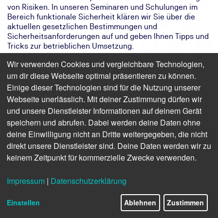
von Risiken. In unseren Seminaren und Schulungen im
Bereich funktionale Sicherheit klären wir Sie über die
aktuellen gesetzlichen Bestimmungen und
Sicherheitsanforderungen auf und geben Ihnen Tipps und
Tricks zur betrieblichen Umsetzung.
Wir verwenden Cookies und vergleichbare Technologien,
um dir diese Webseite optimal präsentieren zu können.
Ihre Ansprechpartner
Einige dieser Technologien sind für die Nutzung unserer
Webseite unerlässlich. Mit deiner Zustimmung dürfen wir
und unsere Dienstleister Informationen auf deinem Gerät
speichern und abrufen. Dabei werden deine Daten ohne
deine Einwilligung nicht an Dritte weitergegeben, die nicht
direkt unsere Dienstleister sind. Deine Daten werden wir zu
keinem Zeitpunkt für kommerzielle Zwecke verwenden.
Mein Name ist
Karsten Sonntag
Impressum
|
Datenschutzerklärung
Als Produktmanager helfe ich Ihnen gerne persönlich
weiter
Einstellen
Ablehnen
Zustimmen
Anmeldung und Termine: 0800 8888 020