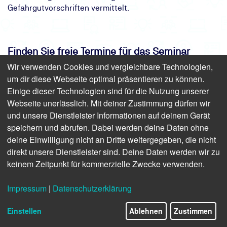
Gefahrgutvorschriften vermittelt.
Finden Sie freie Termine für das Seminar
Wir verwenden Cookies und vergleichbare Technologien,
um dir diese Webseite optimal präsentieren zu können.
Weiterbildung für
Einige dieser Technologien sind für die Nutzung unserer
Gefahrgutverantwortliche
Webseite unerlässlich. Mit deiner Zustimmung dürfen wir
und unsere Dienstleister Informationen auf deinem Gerät
Präsenz | 2 Tage | ab 809,20 € inkl. USt.
(680,00 € zzgl. USt.)
speichern und abrufen. Dabei werden deine Daten ohne
deine Einwilligung nicht an Dritte weitergegeben, die nicht
direkt unsere Dienstleister sind. Deine Daten werden wir zu
keinem Zeitpunkt für kommerzielle Zwecke verwenden.
Impressum
|
Datenschutzerklärung
Einstellen
Ablehnen
Zustimmen