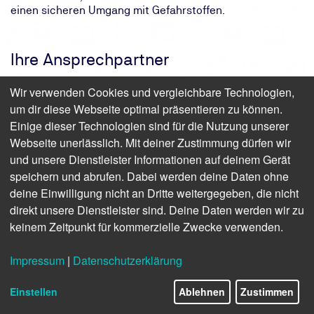
einen sicheren Umgang mit Gefahrstoffen.
Ihre Ansprechpartner
Wir verwenden Cookies und vergleichbare Technologien,
um dir diese Webseite optimal präsentieren zu können.
Einige dieser Technologien sind für die Nutzung unserer
Webseite unerlässlich. Mit deiner Zustimmung dürfen wir
und unsere Dienstleister Informationen auf deinem Gerät
speichern und abrufen. Dabei werden deine Daten ohne
Mein Name ist
Michaela Paul
deine Einwilligung nicht an Dritte weitergegeben, die nicht
Als Produktmanagerin helfe ich Ihnen gerne persönlich
direkt unsere Dienstleister sind. Deine Daten werden wir zu
weiter
keinem Zeitpunkt für kommerzielle Zwecke verwenden.
Anmeldung und Termine: 0800 8888 020
Impressum
|
Datenschutzerklärung
Fragen zu Inhalten: +49 521 786 236
mipaul@tuev-nord.de
Einstellen
Ablehnen
Zustimmen