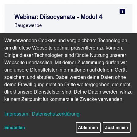
Webinar: Diisocyanate - Modul 4
Baugewerbe
Präsenz/Online | 1 Stunde | ab 60,69 € inkl.
Wir verwenden Cookies und vergleichbare Technologien,
USt. (51,00 € zzgl. USt.)
um dir diese Webseite optimal präsentieren zu können.
Einige dieser Technologien sind für die Nutzung unserer
Webseite unerlässlich. Mit deiner Zustimmung dürfen wir
und unsere Dienstleister Informationen auf deinem Gerät
speichern und abrufen. Dabei werden deine Daten ohne
deine Einwilligung nicht an Dritte weitergegeben, die nicht
direkt unsere Dienstleister sind. Deine Daten werden wir zu
keinem Zeitpunkt für kommerzielle Zwecke verwenden.
Impressum
|
Datenschutzerklärung
Einstellen
Ablehnen
Zustimmen