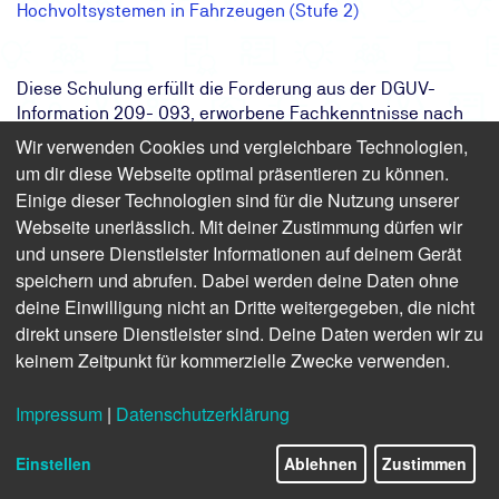
Hochvoltsystemen in Fahrzeugen (Stufe 2)
Diese Schulung erfüllt die Forderung aus der DGUV-
Information 209- 093, erworbene Fachkenntnisse nach
erfolgter Qualifikation auf den aktuellen Stand zu halten.
Wir verwenden Cookies und vergleichbare Technologien,
Laut DGUV 1 § 4 soll eine Auffrischung jährlich erfolgen.
um dir diese Webseite optimal präsentieren zu können.
Die Themeninhalte entsprechen der Unterweisungspflicht
Einige dieser Technologien sind für die Nutzung unserer
nach dem ArbSchG und DGUV Vorschrift 1.
Webseite unerlässlich. Mit deiner Zustimmung dürfen wir
und unsere Dienstleister Informationen auf deinem Gerät
speichern und abrufen. Dabei werden deine Daten ohne
deine Einwilligung nicht an Dritte weitergegeben, die nicht
Finden Sie freie Termine für das Seminar
direkt unsere Dienstleister sind. Deine Daten werden wir zu
keinem Zeitpunkt für kommerzielle Zwecke verwenden.
Auffrischung für Fachkundige
Personen zum Arbeiten an
Impressum
|
Datenschutzerklärung
Hochvoltsystemen in Fahrzeugen
(Stufe 2)
Einstellen
Ablehnen
Zustimmen
und Arbeiten unter Spannung (Stufe 3) nach