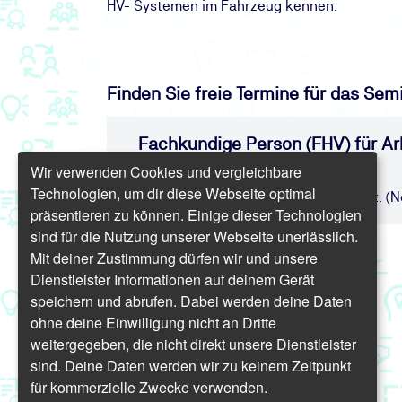
HV- Systemen im Fahrzeug kennen.
Finden Sie freie Termine für das Sem
Fachkundige Person (FHV) für Ar
Einstieg C
Wir verwenden Cookies und vergleichbare
Technologien, um dir diese Webseite optimal
Präsenz | 3 Tage | ab None € inkl. USt. (N
präsentieren zu können. Einige dieser Technologien
sind für die Nutzung unserer Webseite unerlässlich.
Mit deiner Zustimmung dürfen wir und unsere
Dienstleister Informationen auf deinem Gerät
speichern und abrufen. Dabei werden deine Daten
ohne deine Einwilligung nicht an Dritte
weitergegeben, die nicht direkt unsere Dienstleister
sind. Deine Daten werden wir zu keinem Zeitpunkt
für kommerzielle Zwecke verwenden.