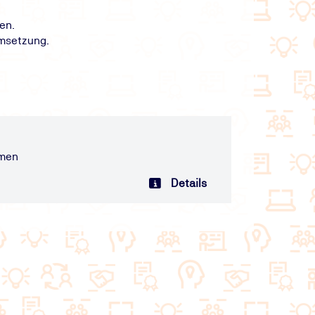
en.
msetzung.
hmen
Details