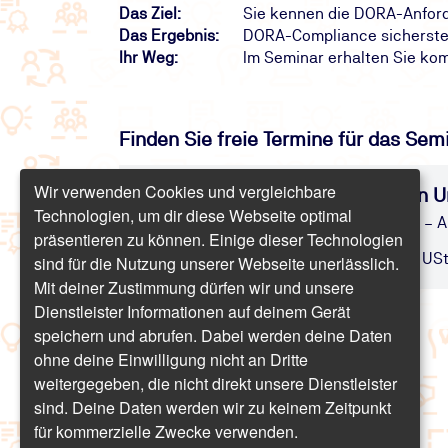
Das Ziel:
Sie kennen die DORA-Anford
Das Ergebnis:
DORA-Compliance sicherstell
Ihr Weg:
Im Seminar erhalten Sie ko
Finden Sie freie Termine für das Sem
Wir verwenden Cookies und vergleichbare
Schulung: DORA-Verordnung in 
Technologien, um dir diese Webseite optimal
Alles Wichtige zur DORA-Verordnung – 
präsentieren zu können. Einige dieser Technologien
Online | 6 Stunden | ab 714,00 € inkl. USt
sind für die Nutzung unserer Webseite unerlässlich.
Mit deiner Zustimmung dürfen wir und unsere
Dienstleister Informationen auf deinem Gerät
speichern und abrufen. Dabei werden deine Daten
ohne deine Einwilligung nicht an Dritte
weitergegeben, die nicht direkt unsere Dienstleister
sind. Deine Daten werden wir zu keinem Zeitpunkt
für kommerzielle Zwecke verwenden.