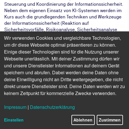
Steuerung und Koordinierung der Informationssicherheit.
Neben dem eigenen Einsatz von KI-Systemen werden im
Kurs auch die grundlegenden Techniken und Werkzeuge
der Informationssicherheit (Reaktion auf
Sicherheitsvorfälle, Risikoanalyse, Sicherheitsanalyse
und Sicherheitskonzept) für die Bewertung und
Wir verwenden Cookies und vergleichbare Technologien,
Entwicklung von KI-Systemen im betrieblichen Umfeld
um dir diese Webseite optimal präsentieren zu können.
„geschärft“. Im Kurs berücksichtigen wir Normen wie ISO
Einige dieser Technologien sind für die Nutzung unserer
27001, ISO 23053, ISO 23053, ISO 24028, ISO 24029, ISO
Webseite unerlässlich. Mit deiner Zustimmung dürfen wir
42001 sowie den EU AI Act und die OECD AI Principles.
und unsere Dienstleister Informationen auf deinem Gerät
speichern und abrufen. Dabei werden deine Daten ohne
Das Ziel:
Sie setzen KI effektiv für die
deine Einwilligung nicht an Dritte weitergegeben, die nicht
Optimierung der Informationssicherheit
in Ihrem Unternehmen ein.
direkt unsere Dienstleister sind. Deine Daten werden wir zu
Das Ergebnis:
Sie gehen sicher mit KI-Systemen für
keinem Zeitpunkt für kommerzielle Zwecke verwenden.
Risiko- und Sicherheitsanalysen um.
Ihr Weg:
Sie nehmen am zweitägigen Webinar KI
Impressum
|
Datenschutzerklärung
und Cybersecurity der TÜV NORD
Akademie teil.
Einstellen
Ablehnen
Zustimmen