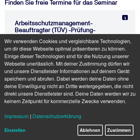
Finden Sie freie Termine für das Seminar
Arbeitsschutzmanagement-
Beauftragter (TÜV) -Prüfung-
Wir verwenden Cookies und vergleichbare Technologien,
Online-Prüfung/Prüfung | 90 min | ab 404,60
um dir diese Webseite optimal präsentieren zu können.
€ inkl. USt. (340,00 € zzgl. USt.)
Einige dieser Technologien sind für die Nutzung unserer
Webseite unerlässlich. Mit deiner Zustimmung dürfen wir
und unsere Dienstleister Informationen auf deinem Gerät
speichern und abrufen. Dabei werden deine Daten ohne
deine Einwilligung nicht an Dritte weitergegeben, die nicht
direkt unsere Dienstleister sind. Deine Daten werden wir zu
keinem Zeitpunkt für kommerzielle Zwecke verwenden.
Impressum
|
Datenschutzerklärung
Einstellen
Ablehnen
Zustimmen