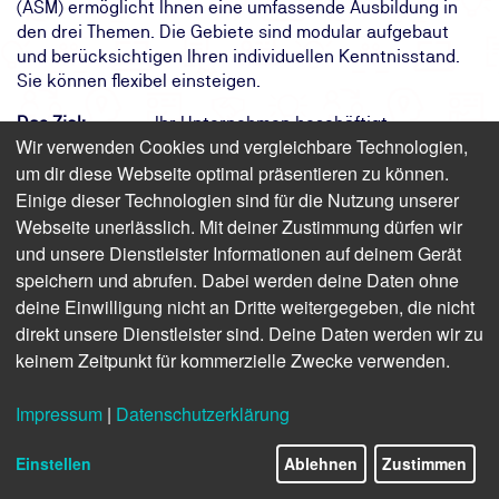
(ASM) ermöglicht Ihnen eine umfassende Ausbildung in
den drei Themen. Die Gebiete sind modular aufgebaut
und berücksichtigen Ihren individuellen Kenntnisstand.
Sie können flexibel einsteigen.
Das Ziel:
Ihr Unternehmen beschäftigt
Wir verwenden Cookies und vergleichbare Technologien,
Mitarbeitende rechtskonform und
um dir diese Webseite optimal präsentieren zu können.
gewährleisten Ihre Sicherheit
Einige dieser Technologien sind für die Nutzung unserer
Das Ergebnis:
Sie kennen die Anforderungen und
Umsetzungsmöglichkeiten der ISO
Webseite unerlässlich. Mit deiner Zustimmung dürfen wir
45001
und unsere Dienstleister Informationen auf deinem Gerät
Ihr Weg:
Zweiteiliger Zertifikatslehrgang
speichern und abrufen. Dabei werden deine Daten ohne
qualifiziert für die Abschlussprüfung mit
deine Einwilligung nicht an Dritte weitergegeben, die nicht
TÜV-Zertifikat
direkt unsere Dienstleister sind. Deine Daten werden wir zu
keinem Zeitpunkt für kommerzielle Zwecke verwenden.
Finden Sie freie Termine für das Seminar
Impressum
|
Datenschutzerklärung
Einstellen
Ablehnen
Zustimmen
Arbeitsschutzmanagement-
Beauftragter (TÜV) – Teil 2