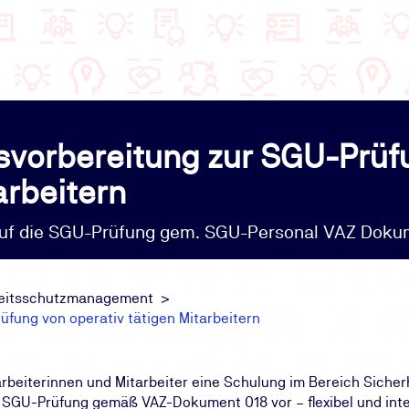
svorbereitung zur SGU-Prüf
arbeitern
g auf die SGU-Prüfung gem. SGU-Personal VAZ Dok
beitsschutzmanagement
üfung von operativ tätigen Mitarbeitern
arbeiterinnen und Mitarbeiter eine Schulung im Bereich Siche
e SGU-Prüfung gemäß VAZ-Dokument 018 vor – flexibel und inte