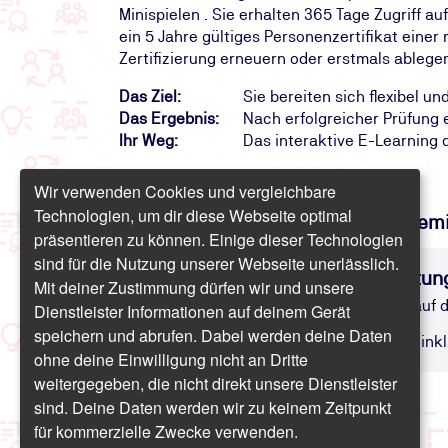
Minispielen . Sie erhalten 365 Tage Zugriff au
ein 5 Jahre gültiges Personenzertifikat einer 
Zertifizierung erneuern oder erstmals ableg
Das Ziel:
Sie bereiten sich flexibel
Das Ergebnis:
Nach erfolgreicher Prüfung e
Ihr Weg:
Das interaktive E-Learning 
Wir verwenden Cookies und vergleichbare
Technologien, um dir diese Webseite optimal
Finden Sie freie Termine für das Sem
präsentieren zu können. Einige dieser Technologien
sind für die Nutzung unserer Webseite unerlässlich.
E-Learning: Prüfungsvorbereitung
Mit deiner Zustimmung dürfen wir und unsere
Flexible und effiziente Vorbereitung a
Dienstleister Informationen auf deinem Gerät
speichern und abrufen. Dabei werden deine Daten
E-Learning | 9 Stunden | ab 273,70 € inkl
ohne deine Einwilligung nicht an Dritte
weitergegeben, die nicht direkt unsere Dienstleister
sind. Deine Daten werden wir zu keinem Zeitpunkt
für kommerzielle Zwecke verwenden.