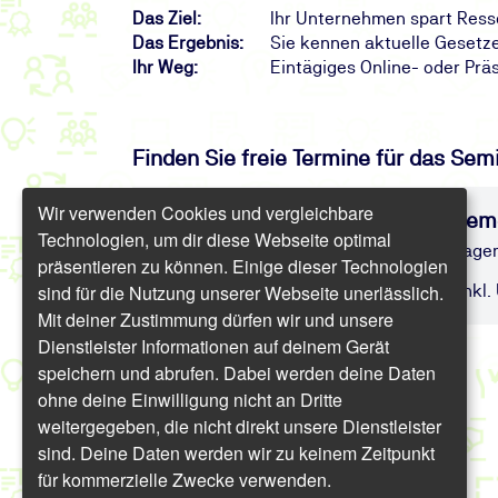
Das Ziel:
Ihr Unternehmen spart Ress
Das Ergebnis:
Sie kennen aktuelle Gesetz
Ihr Weg:
Eintägiges Online- oder Pr
Finden Sie freie Termine für das Sem
Wir verwenden Cookies und vergleichbare
Fortbildung für Energiemanagem
Technologien, um dir diese Webseite optimal
Aktuelles Know-how für Energiemanagem
präsentieren zu können. Einige dieser Technologien
sind für die Nutzung unserer Webseite unerlässlich.
Präsenz/Online | 1 Tag | ab 761,60 € inkl.
Mit deiner Zustimmung dürfen wir und unsere
Dienstleister Informationen auf deinem Gerät
speichern und abrufen. Dabei werden deine Daten
ohne deine Einwilligung nicht an Dritte
weitergegeben, die nicht direkt unsere Dienstleister
sind. Deine Daten werden wir zu keinem Zeitpunkt
für kommerzielle Zwecke verwenden.