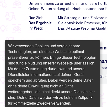
Unternehmens zu erreichen. Für unsere Fortbi
Online-Weiterbildung ab. Nach bestandener Pr
Das Ziel:
Mit Strategie- und Zielver
Das Ergebnis:
Sie entwickeln Prozesse, fü
Ihr Weg:
Das 7-tägige Webinar Qualit
Wir verwenden Cookies und vergleichbare
Finden Sie freie Termine für das Sem
Technologien, um dir diese Webseite optimal
präsentieren zu können. Einige dieser Technologien
Online-Fortbildung: Qualitätsm
sind für die Nutzung unserer Webseite unerlässlich.
Expertenwissen zum Prozessmanagement
Mit deiner Zustimmung dürfen wir und unsere
Dienstleister Informationen auf deinem Gerät
Online | 7 Tage | ab 3.272,50 € inkl. USt. 
speichern und abrufen. Dabei werden deine Daten
ohne deine Einwilligung nicht an Dritte
weitergegeben, die nicht direkt unsere Dienstleister
sind. Deine Daten werden wir zu keinem Zeitpunkt
für kommerzielle Zwecke verwenden.