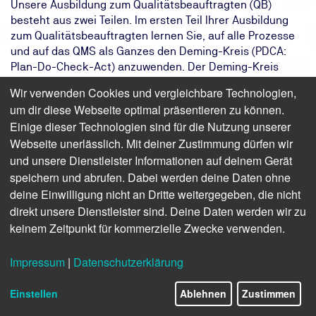
Unsere Ausbildung zum Qualitätsbeauftragten (QB)
besteht aus zwei Teilen. Im ersten Teil Ihrer Ausbildung
zum Qualitätsbeauftragten lernen Sie, auf alle Prozesse
und auf das QMS als Ganzes den Deming-Kreis (PDCA:
Plan-Do-Check-Act) anzuwenden. Der Deming-Kreis
ermöglicht Ihrem Unternehmen, wandlungsfähig und auf
Wir verwenden Cookies und vergleichbare Technologien,
Verbesserungen ausgerichtet zu bleiben. Lernen Sie
um dir diese Webseite optimal präsentieren zu können.
außerdem, Prozesse zu erkennen und nach Vorschrift zu
Einige dieser Technologien sind für die Nutzung unserer
dokumentieren.
Webseite unerlässlich. Mit deiner Zustimmung dürfen wir
Das Ziel:
Ihr Unternehmen erfüllt
und unsere Dienstleister Informationen auf deinem Gerät
Kundenanforderungen und verbessert
speichern und abrufen. Dabei werden deine Daten ohne
komplexe Prozesse
deine Einwilligung nicht an Dritte weitergegeben, die nicht
Das Ergebnis:
Sie können Ihr
direkt unsere Dienstleister sind. Deine Daten werden wir zu
Qualitätsmanagementsystem aufbauen,
keinem Zeitpunkt für kommerzielle Zwecke verwenden.
erhalten und optimieren
Ihr Weg:
Der zweiteilige Zertifikatslehrgang
Impressum
|
Datenschutzerklärung
qualifiziert für die Abschlussprüfung mit
TÜV-Zertifikat
Einstellen
Ablehnen
Zustimmen