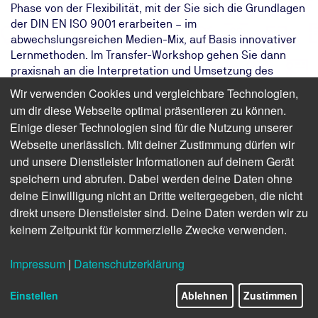
Phase von der Flexibilität, mit der Sie sich die Grundlagen
der DIN EN ISO 9001 erarbeiten – im
abwechslungsreichen Medien-Mix, auf Basis innovativer
Lernmethoden. Im Transfer-Workshop gehen Sie dann
praxisnah an die Interpretation und Umsetzung des
erworbenen Wissens. Dabei orientieren Sie sich an
Wir verwenden Cookies und vergleichbare Technologien,
konkreten Beispielen funktionierender
um dir diese Webseite optimal präsentieren zu können.
Qualitätsmanagementsysteme (QMS) und können Ihre
Einige dieser Technologien sind für die Nutzung unserer
unternehmensspezifischen Anforderungen einbringen.
Webseite unerlässlich. Mit deiner Zustimmung dürfen wir
Durch eine abschließende Prüfung zertifizieren Sie sich
und unsere Dienstleister Informationen auf deinem Gerät
als qualifizierter Qualitätsbeauftragter (TÜV®).
speichern und abrufen. Dabei werden deine Daten ohne
Das Ziel:
Ihr Unternehmen erkennt Risiken und
deine Einwilligung nicht an Dritte weitergegeben, die nicht
Chancen und verbessert betriebliche
direkt unsere Dienstleister sind. Deine Daten werden wir zu
Prozesse kontinuierlich
keinem Zeitpunkt für kommerzielle Zwecke verwenden.
Das Ergebnis:
Sie kennen die Anforderungen und
Umsetzungsmöglichkeiten der ISO 9001
Impressum
|
Datenschutzerklärung
Ihr Weg:
Unser Hybrid Lernformat aus 3,5 Tagen
E-Learning und 4 Tagen
Einstellen
Ablehnen
Zustimmen
Umsetzungsworkshop mit TÜV Zertifikat