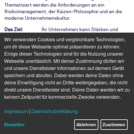
Thematisiert werden die Anforderungen an ein
Risikomanagement, der Kaizen-Philosophie und an die
moderne Unternehmenskultur.
Das Ziel:
Ihr Unternehmen kann Stärken und
Verbesserungspotenziale erkennen und
Wir verwenden Cookies und vergleichbare Technologien,
Maßnahmen ableiten
um dir diese Webseite optimal präsentieren zu können.
Das Ergebnis:
Sie können Verbesserungspotenziale
Einige dieser Technologien sind für die Nutzung unserer
systematisch ermitteln und
Webseite unerlässlich. Mit deiner Zustimmung dürfen wir
Qualitätswerkzeuge einsetzen
und unsere Dienstleister Informationen auf deinem Gerät
Ihr Weg:
Der dreitägige Teil 2 qualifiziert
speichern und abrufen. Dabei werden deine Daten ohne
zusammen mit Teil 1 für die
deine Einwilligung nicht an Dritte weitergegeben, die nicht
Abschlussprüfung mit TÜV-Zertifikat
direkt unsere Dienstleister sind. Deine Daten werden wir zu
keinem Zeitpunkt für kommerzielle Zwecke verwenden.
Finden Sie freie Termine für das Seminar
Impressum
|
Datenschutzerklärung
Qualitätsmanager (TÜV) – Teil 2
Einstellen
Ablehnen
Zustimmen
Anwendung von Qualitätstechniken und -